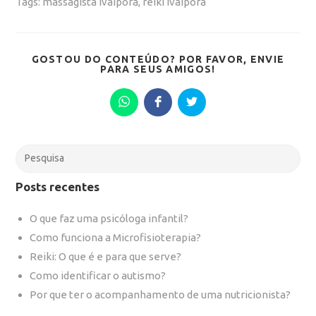
Tags:
massagista ivaiporã
,
reiki ivaiporã
GOSTOU DO CONTEÚDO? POR FAVOR, ENVIE
SHARE
PARA SEUS AMIGOS!
THIS
CONTENT
Opens
Opens
Opens
in
in
in
a
a
a
new
new
new
window
window
window
Search
for:
Posts recentes
O que faz uma psicóloga infantil?
Como funciona a Microfisioterapia?
Reiki: O que é e para que serve?
Como identificar o autismo?
Por que ter o acompanhamento de uma nutricionista?